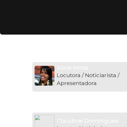
Locutores
Aline Mota
Locutora / Noticiarista /
Apresentadora
Claudnei Domingues