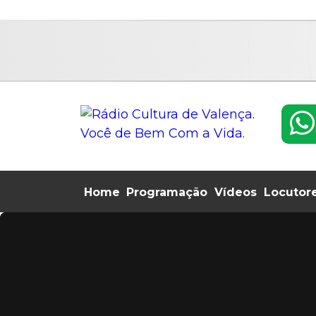
google.com, pub-8961775588763347, DIRECT, 
Home
Programação
Vídeos
Locutor