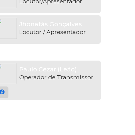
Locutor/Apresentador
Jhonatás Gonçalves
Locutor / Apresentador
Paulo Cezar (Leão)
Operador de Transmissor