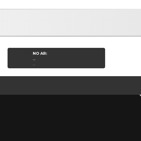
NO AR:
...
...