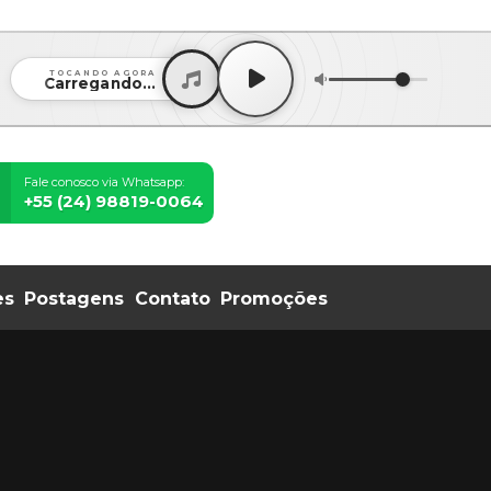
f08c47fec0942fa0
TOCANDO AGORA
Carregando...
Fale conosco via Whatsapp:
+55 (24) 98819-0064
es
Postagens
Contato
Promoções